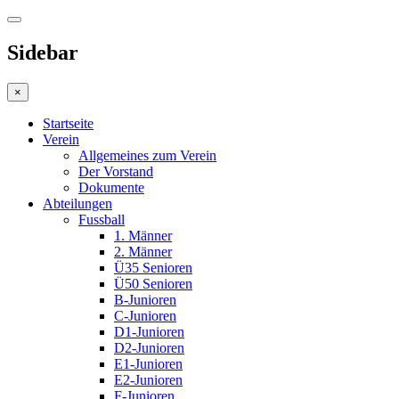
Sidebar
×
Startseite
Verein
Allgemeines zum Verein
Der Vorstand
Dokumente
Abteilungen
Fussball
1. Männer
2. Männer
Ü35 Senioren
Ü50 Senioren
B-Junioren
C-Junioren
D1-Junioren
D2-Junioren
E1-Junioren
E2-Junioren
F-Junioren