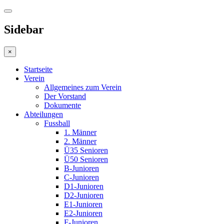
Sidebar
×
Startseite
Verein
Allgemeines zum Verein
Der Vorstand
Dokumente
Abteilungen
Fussball
1. Männer
2. Männer
Ü35 Senioren
Ü50 Senioren
B-Junioren
C-Junioren
D1-Junioren
D2-Junioren
E1-Junioren
E2-Junioren
F-Junioren