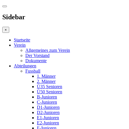
Sidebar
×
Startseite
Verein
Allgemeines zum Verein
Der Vorstand
Dokumente
Abteilungen
Fussball
1. Männer
2. Männer
Ü35 Senioren
Ü50 Senioren
B-Junioren
C-Junioren
D1-Junioren
D2-Junioren
E1-Junioren
E2-Junioren
F-Junioren